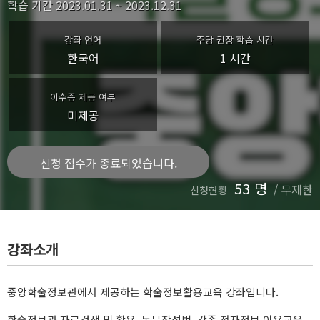
학습 기간
2023.01.31 ~ 2023.12.31
강좌 언어
주당 권장 학습 시간
한국어
1 시간
이수증 제공 여부
미제공
신청 접수가 종료되었습니다.
53 명
/
무제한
신청현황
강좌소개